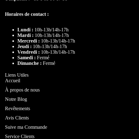
Chambre et lit
Horaires de contact :
Lundi :
10h-13h/14h-17h
Mardi :
10h-13h/14h-17h
Mercredi :
10h-13h/14h-17h
Jeudi :
10h-13h/14h-17h
Vendredi :
10h-13h/14h-17h
Samedi :
Fermé
Dimanche :
Fermé
Liens Utiles
Par type
Accueil
Lit
À propos de nous
Lit coffre
Notre Blog
Lit
Revêtements
personnalis
Avis Clients
ble
Suive ma Commande
Lit
Service Clients
Superposé