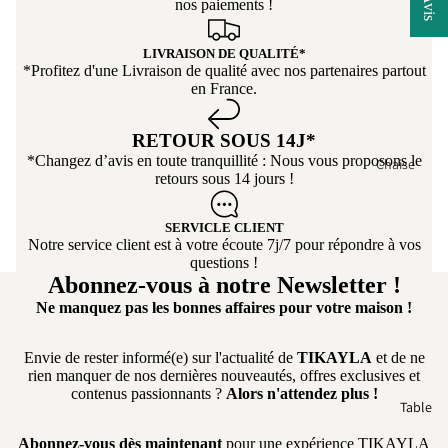
ce produit et encore un
nos paiements !
ertibl
grand merci a Tikoya
e
pour son
LIVRAISON DE QUALITÉ*
Cana
professionnalisme ! 👍
*Profitez d'une Livraison de qualité avec nos partenaires partout
pé
en France.
conv
ertibl
RETOUR SOUS 14J*
e
*Changez d’avis en toute tranquillité : Nous vous proposons le
Chaise
retours sous 14 jours !
Cana
Chaise salle
pé
manger
SERVICLE CLIENT
d'an
Notre service client est à votre écoute 7j/7 pour répondre à vos
Chaise de
gle
questions !
cuisine
Abonnez-vous à notre Newsletter !
Cana
Chaise en
Ne manquez pas les bonnes affaires pour votre maison !
pé
Bois
pano
rami
Chaise
Envie de rester informé(e) sur l'actualité de
TIKAYLA
et de ne
rien manquer de nos dernières nouveautés, offres exclusives et
que
Pivotante
contenus passionnants ?
Alors n'attendez plus !
Table
Cana
Chaise avec
pé
Accoudoir
Abonnez-vous dès maintenant
pour une expérience TIKAYLA