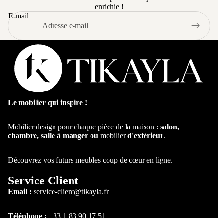
Mod
enrichie !
Chaise de B
ulabl
E-mail
Tabouret de
e
Bar
Cana
Chaise de
pé
Bureau
capit
onné
Table à
Le mobilier qui inspire !
manger
Table ronde
Mobilier design pour chaque pièce de la maison :
salon,
chambre, salle à manger ou
mobilier
d'extérieur
.
Table
extensible
Découvrez vos futurs meubles coup de cœur en ligne.
Table Basse
Service Client
Table
Email :
service-client@tikayla.fr
d'appoint
Téléphone :
+33 1 83 90 17 51