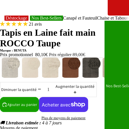
Déstockage
Nos Best-Sellers
Canapé et Fauteuil
Chaise et Tabour
21 avis
Tapis en Laine fait main
ROCCO Taupe
Marque : BENUTA
Prix promotionnel
80,10€
Prix régulier
89,00€
Nos Best-Sell
Augmenter la quantité
Diminuer la quantité
Ajouter au panier
Plus de moyens de paiement
🚚
Livraison estimée :
4 à 7 jours
Moyens de paiement