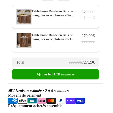
Table basse Ronde en Bois de
529,00€
manguier avec plateau effet
619,00€
Travertin Beige EYAN - 70 cm
Table basse Ronde en Bois de
279,00€
manguier avec plateau effet
359,00€
Travertin Beige EYAN - 40 cm
Total
808,00€
727,20€
Ajouter le PACK au panier
🚚
Livraison estimée :
2 à 6 semaines
Moyens de paiement
Fréquemment achetés ensemble