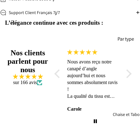
Support Client Français 7j/7
L’élégance continue avec ces produits :
Par type
Faut
Can
Nos clients
euil
pé
parlent pour
Nous avons reçu notre
Suivi sérieux. Trè
élec
Cana
nous
canapé d’angle
contents de notre 
riq
pé-
aujourd’hui et nous
Lit
Can
sur 166 avis
sommes absolument ravis
pé
!
Cana
per
La qualité du tissu est
pé
onn
exceptionnelle, et
droit
lisa
Carole
Anonyme
l’ensemble est vraiment
Cana
Chaise et Tabo
e
magnifique 🤩🤩🤩
pé
De plus, ce canapé est
Droit
d’un confort incroyable.
Conv
On s’y installe avec