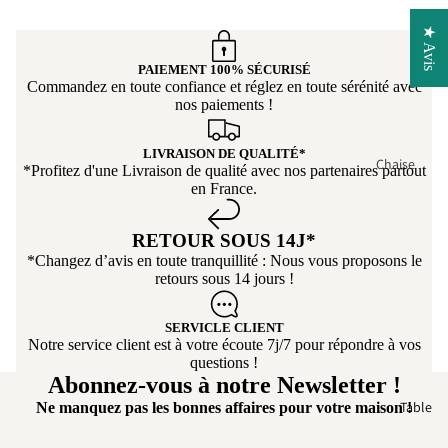
ertibl
plaisir, c’est parfait pour
e
★ Avis
se détendre après une
longue journée. Nous
Cana
PAIEMENT 100% SÉCURISÉ
recommandons vivement
pé
Commandez en toute confiance et réglez en toute sérénité avec
ce produit et encore un
nos paiements !
conv
grand merci a Tikoya
ertibl
pour son
e
LIVRAISON DE QUALITÉ*
Chaise
professionnalisme ! 👍
*Profitez d'une Livraison de qualité avec nos partenaires partout
Cana
en France.
Chaise salle
pé
manger
d'an
RETOUR SOUS 14J*
Chaise de
gle
*Changez d’avis en toute tranquillité : Nous vous proposons le
cuisine
retours sous 14 jours !
Cana
Chaise en
pé
Bois
SERVICLE CLIENT
pano
Notre service client est à votre écoute 7j/7 pour répondre à vos
rami
Chaise
questions !
que
Pivotante
Abonnez-vous à notre Newsletter !
Table
Ne manquez pas les bonnes affaires pour votre maison !
Cana
Chaise avec
pé
Accoudoir