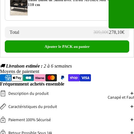
309,00€
110 cm
359,00€
Total
309,00€
278,10€
Ajouter le PACK au panier
🚚
Livraison estimée :
2 à 6 semaines
Moyens de paiement
Fréquemment achetés ensemble
Description du produit
Canapé et Faut
Caractéristiques du produit
Paiement 100% Sécurisé
Retour Possible Sous 14j