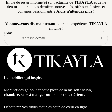
Mod
Envie de rester informé(e) sur l'actualité de
TIKAYLA
et de ne
Chaise de B
rien manquer de nos dernières nouveautés, offres exclusives et
ulabl
contenus passionnants ?
Alors n'attendez plus !
Tabouret de
e
Bar
Cana
Abonnez-vous dès maintenant
pour une expérience TIKAYLA
Chaise de
pé
enrichie !
Bureau
capit
E-mail
onné
Table à
manger
Table ronde
Table
Le mobilier qui inspire !
extensible
Table Basse
Mobilier design pour chaque pièce de la maison :
salon,
Table
chambre, salle à manger ou
mobilier
d'extérieur
.
d'appoint
Découvrez vos futurs meubles coup de cœur en ligne.