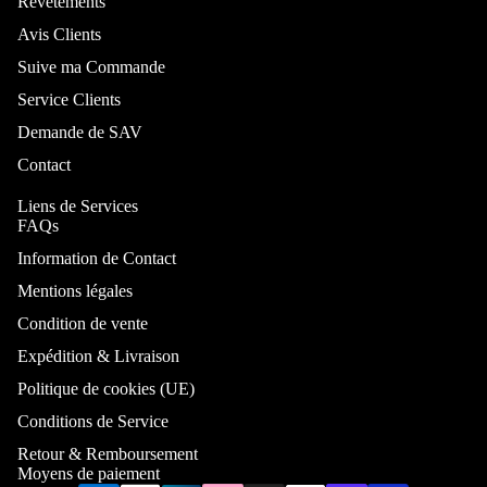
Revêtements
Lit Pliable
Avis Clients
Rangemen
Cadre de lit
Suive ma Commande
Canapé-Lit
Service Clients
Matelas
Demande de SAV
Ressorts
Contact
Armoire
Liens de Services
FAQs
Par taille
Information de Contact
Lit 140x200
Mentions légales
Lit 160x200
Buffet
Condition de vente
Lit 180x200
Console
Expédition & Livraison
Lit coffre
Meuble TV
Politique de cookies (UE)
140x200
Meuble à
Conditions de Service
Lit coffre
chaussures
Retour & Remboursement
160x200
Porte-
Moyens de paiement