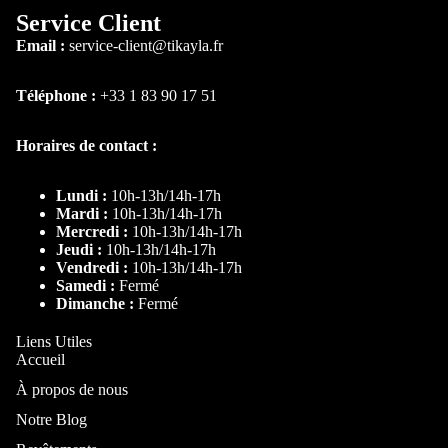
Chambre et lit
Service Client
Email :
service-client@tikayla.fr
Téléphone :
+33 1 83 90 17 51
Horaires de contact :
Lundi :
10h-13h/14h-17h
Mardi :
10h-13h/14h-17h
Mercredi :
10h-13h/14h-17h
Par type
Jeudi :
10h-13h/14h-17h
Vendredi :
10h-13h/14h-17h
Lit
Samedi :
Fermé
Dimanche :
Fermé
Lit coffre
Lit
Liens Utiles
Accueil
personnalis
ble
À propos de nous
Lit
Notre Blog
Superposé