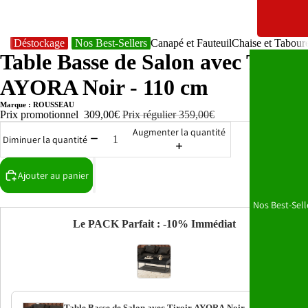
Déstockage
Nos Best-Sellers
Canapé et Fauteuil
Chaise et Tabour
Table Basse de Salon avec Tiroir
AYORA Noir - 110 cm
Marque : ROUSSEAU
Prix promotionnel
309,00€
Prix régulier
359,00€
Augmenter la quantité
Diminuer la quantité
Ajouter au panier
Nos Best-Sell
Le PACK Parfait : -10% Immédiat
Table Basse de Salon avec Tiroir AYORA Noir -