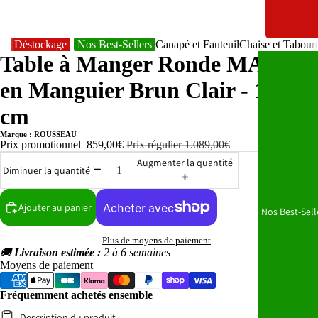
Déstockage
Nos Best-Sellers
Canapé et Fauteuil
Chaise et Tabour
Table à Manger Ronde MAYGA
en Manguier Brun Clair - 130
cm
Marque : ROUSSEAU
Prix promotionnel
859,00€
Prix régulier
1.089,00€
Augmenter la quantité
Diminuer la quantité
Ajouter au panier
Nos Best-Sell
Plus de moyens de paiement
🚚
Livraison estimée :
2 à 6 semaines
Moyens de paiement
Fréquemment achetés ensemble
Description du produit