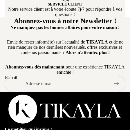
ertibl
SERVICLE CLIENT
e
Notre service client est à votre écoute 7j/7 pour répondre à vos
questions !
Cana
Abonnez-vous à notre Newsletter !
pé
Ne manquez pas les bonnes affaires pour votre maison !
conv
ertibl
Envie de rester informé(e) sur l'actualité de
TIKAYLA
et de ne
e
rien manquer de nos dernières nouveautés, offres exclusives et
Chaise
contenus passionnants ?
Alors n'attendez plus !
Cana
Chaise salle
pé
manger
d'an
Abonnez-vous dès maintenant
pour une expérience TIKAYLA
Chaise de
enrichie !
gle
E-mail
cuisine
Cana
Chaise en
pé
Bois
pano
rami
Chaise
que
Pivotante
Table
Cana
Chaise avec
pé
Accoudoir
Le mobilier qui inspire !