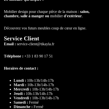
Mod
Chaise de B
ulabl
Tabouret de
Mobilier design pour chaque pièce de la maison :
salon,
e
chambre, salle à manger ou
mobilier
d'extérieur
.
Bar
Cana
Chaise de
pé
Découvrez vos futurs meubles coup de cœur en ligne.
Bureau
capit
onné
Service Client
Email :
service-client@tikayla.fr
Table à
manger
Téléphone :
+33 1 83 90 17 51
Table ronde
Horaires de contact :
Table
extensible
Lundi :
10h-13h/14h-17h
Table Basse
Mardi :
10h-13h/14h-17h
Mercredi :
10h-13h/14h-17h
Table
Jeudi :
10h-13h/14h-17h
d'appoint
Vendredi :
10h-13h/14h-17h
Samedi :
Fermé
Dimanche :
Fermé