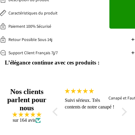
Caractéristiques du produit
Paiement 100% Sécurisé
Retour Possible Sous 14j
Support Client Français 7j/7
L’élégance continue avec ces produits :
Nos clients
Canapé et Faut
parlent pour
Suivi sérieux. Très
Vraime
nous
contents de notre canapé !
Je suis
aussi 
sur 164 avis
mon n
VOLTE
beau t