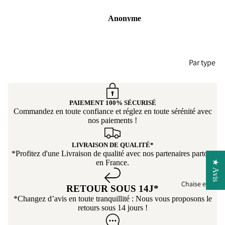
l'acco
Anonyme
Marc 
service
vous.
Par type
Faut
Can
euil
pé
élec
PAIEMENT 100% SÉCURISÉ
Cana
Commandez en toute confiance et réglez en toute sérénité avec
riq
pé-
nos paiements !
Lit
Can
pé
Cana
LIVRAISON DE QUALITÉ*
per
*Profitez d'une Livraison de qualité avec nos partenaires partout
pé
en France.
★ Avis
onn
droit
lisa
Cana
Chaise et Tabo
e
RETOUR SOUS 14J*
pé
*Changez d’avis en toute tranquillité : Nous vous proposons le
Droit
retours sous 14 jours !
Conv