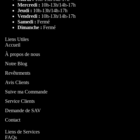
Mercredi :
10h-13h/14h-17h
Lit Pliable
Jeudi :
10h-13h/14h-17h
Rangemen
Vendredi :
10h-13h/14h-17h
Cadre de lit
Samedi :
Fermé
Canapé-Lit
Dimanche :
Fermé
Matelas
Liens Utiles
Ressorts
Accueil
Armoire
À propos de nous
Notre Blog
Par taille
Revêtements
Lit 140x200
Avis Clients
Lit 160x200
Buffet
Suive ma Commande
Lit 180x200
Console
Service Clients
Lit coffre
Meuble TV
Demande de SAV
140x200
Meuble à
Contact
Lit coffre
chaussures
Liens de Services
160x200
Porte-
FAQs