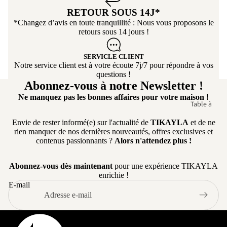
Mod
Chaise de B
RETOUR SOUS 14J*
ulabl
*Changez d’avis en toute tranquillité : Nous vous proposons le
Tabouret de
e
retours sous 14 jours !
Bar
Cana
Chaise de
pé
SERVICLE CLIENT
Bureau
Notre service client est à votre écoute 7j/7 pour répondre à vos
capit
questions !
onné
Abonnez-vous à notre Newsletter !
Ne manquez pas les bonnes affaires pour votre maison !
Table à
manger
Envie de rester informé(e) sur l'actualité de
TIKAYLA
et de ne
Table ronde
rien manquer de nos dernières nouveautés, offres exclusives et
contenus passionnants ?
Alors n'attendez plus !
Table
extensible
Abonnez-vous dès maintenant
pour une expérience TIKAYLA
Table Basse
enrichie !
E-mail
Table
d'appoint