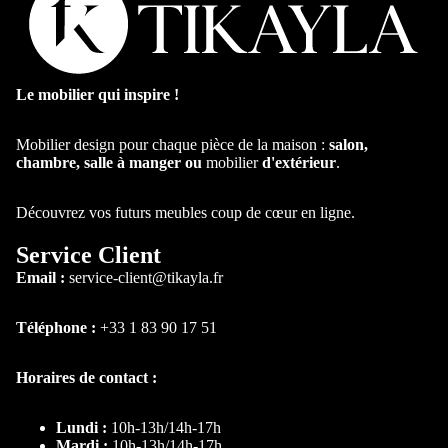
Chambre et lit
Le mobilier qui inspire !
Mobilier design pour chaque pièce de la maison :
salon,
chambre, salle à manger ou
mobilier
d'extérieur
.
Découvrez vos futurs meubles coup de cœur en ligne.
Par type
Service Client
Email :
service-client@tikayla.fr
Lit
Lit coffre
Téléphone :
+33 1 83 90 17 51
Lit
personnalis
Horaires de contact :
ble
Lit
Lundi :
10h-13h/14h-17h
Superposé
Mardi :
10h-13h/14h-17h