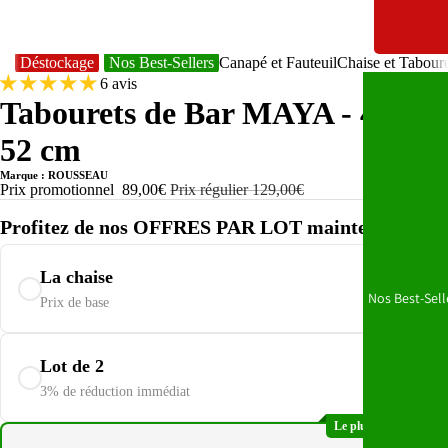
Déstockage
Nos Best-Sellers
Canapé et Fauteuil
Chaise et Tabour
6 avis
Tabourets de Bar MAYA - 48 x
52 cm
Marque : ROUSSEAU
Prix promotionnel
89,00€
Prix régulier
129,00€
Profitez de nos OFFRES PAR LOT maintenant :
La chaise
89,00€
Nos Best-Sell
Prix de base
172,66€
Lot de 2
178,00€
3% de réduction immédiat
Le plus populaire