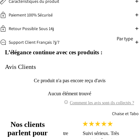
Caractéristiques du produit
Paiement 100% Sécurisé
Retour Possible Sous 14j
Par type
Support Client Français 7j/7
Faut
Can
L’élégance continue avec ces produits :
euil
pé
élec
Cana
Avis Clients
riq
pé-
Lit
Can
Ce produit n'a pas encore reçu d'avis
pé
Cana
Aucun élément trouvé
per
pé
onn
Comment les avis sont-ils collectés ?
droit
lisa
Cana
Chaise et Tabo
e
pé
Nos clients
Droit
parlent pour
Nous avons reçu notre
Suivi sérieux. Très
Je suis
Conv