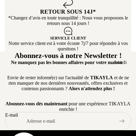
Mod
Chaise de B
ulabl
RETOUR SOUS 14J*
Tabouret de
e
*Changez d’avis en toute tranquillité : Nous vous proposons le
Bar
retours sous 14 jours !
Cana
Chaise de
pé
Bureau
SERVICLE CLIENT
capit
Notre service client est à votre écoute 7j/7 pour répondre à vos
onné
questions !
Abonnez-vous à notre Newsletter !
Table à
Ne manquez pas les bonnes affaires pour votre maison !
manger
Envie de rester informé(e) sur l'actualité de
TIKAYLA
et de ne
Table ronde
rien manquer de nos dernières nouveautés, offres exclusives et
Table
contenus passionnants ?
Alors n'attendez plus !
extensible
Abonnez-vous dès maintenant
pour une expérience TIKAYLA
Table Basse
enrichie !
Table
E-mail
d'appoint