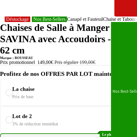
Déstockage
Nos Best-Sellers
Canapé et Fauteuil
Chaise et Tabour
Chaises de Salle à Manger
SAVINA avec Accoudoirs - 57 x
62 cm
Marque : ROUSSEAU
Prix promotionnel
149,00€
Prix régulier
199,00€
Profitez de nos OFFRES PAR LOT maintenant :
La chaise
Nos Best-Sell
149,00€
Prix de base
289,06€
Lot de 2
298,00€
3% de réduction immédiat
Le plus populaire