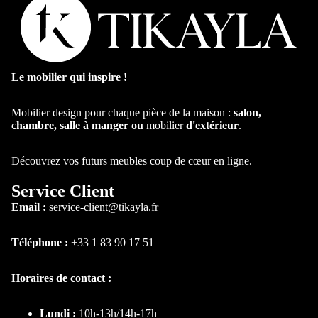
Chambre et lit
Le mobilier qui inspire !
Mobilier design pour chaque pièce de la maison :
salon,
chambre, salle à manger ou
mobilier
d'extérieur
.
Découvrez vos futurs meubles coup de cœur en ligne.
Par type
Service Client
Lit
Email :
service-client@tikayla.fr
Lit coffre
Lit
Téléphone :
+33 1 83 90 17 51
personnalis
ble
Horaires de contact :
Lit
Superposé
Lundi :
10h-13h/14h-17h