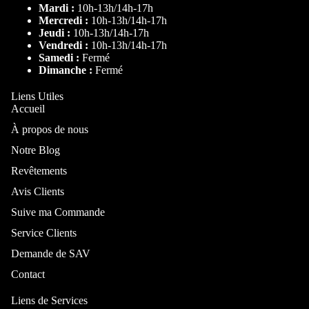
Mardi :
10h-13h/14h-17h
Lit Pliable
Mercredi :
10h-13h/14h-17h
Rangemen
Jeudi :
10h-13h/14h-17h
Cadre de lit
Vendredi :
10h-13h/14h-17h
Samedi :
Fermé
Canapé-Lit
Dimanche :
Fermé
Matelas
Liens Utiles
Ressorts
Accueil
Armoire
À propos de nous
Notre Blog
Par taille
Revêtements
Lit 140x200
Avis Clients
Lit 160x200
Buffet
Suive ma Commande
Lit 180x200
Console
Service Clients
Lit coffre
Meuble TV
Demande de SAV
140x200
Meuble à
Contact
Lit coffre
chaussures
160x200
Porte-
Liens de Services