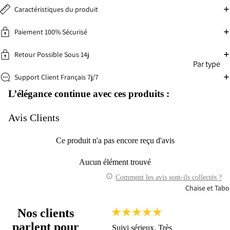
Caractéristiques du produit
Paiement 100% Sécurisé
Retour Possible Sous 14j
Par type
Support Client Français 7j/7
Faut
Can
euil
pé
L’élégance continue avec ces produits :
élec
Cana
riq
Avis Clients
pé-
Lit
Can
Ce produit n'a pas encore reçu d'avis
pé
Cana
per
pé
Aucun élément trouvé
onn
droit
Comment les avis sont-ils collectés ?
lisa
Cana
Chaise et Tabo
e
pé
Droit
Nos clients
Conv
parlent pour
Nous avons reçu notre
Suivi sérieux. Très
Je suis