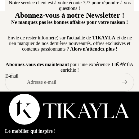
Mod
Notre service client est à votre écoute 7j/7 pour répondre à vos
Chaise de B
questions !
ulabl
Abonnez-vous à notre Newsletter !
Tabouret de
e
Bar
Ne manquez pas les bonnes affaires pour votre maison !
Cana
Chaise de
pé
Envie de rester informé(e) sur l'actualité de
TIKAYLA
et de ne
Bureau
capit
rien manquer de nos dernières nouveautés, offres exclusives et
onné
contenus passionnants ?
Alors n'attendez plus !
Table à
Abonnez-vous dès maintenant
pour une expérience TIKAYLA
enrichie !
manger
E-mail
Table ronde
Table
extensible
Table Basse
Table
d'appoint
Le mobilier qui inspire !