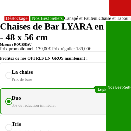
Déstockage
Nos Best-Sellers
Canapé et Fauteuil
Chaise et Tabour
Chaises de Bar LYARA en Tissu
- 48 x 56 cm
Marque : ROUSSEAU
Prix promotionnel
139,00€
Prix régulier
189,00€
Profitez de nos OFFRES EN GROS maintenant :
La chaise
139,00€
Prix de base
Nos Best-Sell
Le plus populaire
269,66€
Duo
278,00€
3% de réduction immédiat
396,15€
Trio