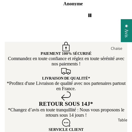
ertibl
Carole
Anonyme
Marc 
l’ensemble est vraiment
Jacky.
e
magnifique 🤩🤩🤩
De plus, ce canapé est
Cana
d’un confort incroyable.
pé
★ Avis
On s’y installe avec
conv
plaisir, c’est parfait pour
ertibl
se détendre après une
e
Chaise
longue journée. Nous
PAIEMENT 100% SÉCURISÉ
Cana
recommandons vivement
Chaise salle
Commandez en toute confiance et réglez en toute sérénité avec
pé
ce produit et encore un
nos paiements !
manger
d'an
grand merci a Tikoya
Chaise de
gle
pour son
LIVRAISON DE QUALITÉ*
cuisine
professionnalisme ! 👍
*Profitez d'une Livraison de qualité avec nos partenaires partout
Cana
en France.
Chaise en
pé
Bois
pano
RETOUR SOUS 14J*
rami
Chaise
*Changez d’avis en toute tranquillité : Nous vous proposons le
que
Pivotante
retours sous 14 jours !
Table
Cana
Chaise avec
pé
Accoudoir
SERVICLE CLIENT