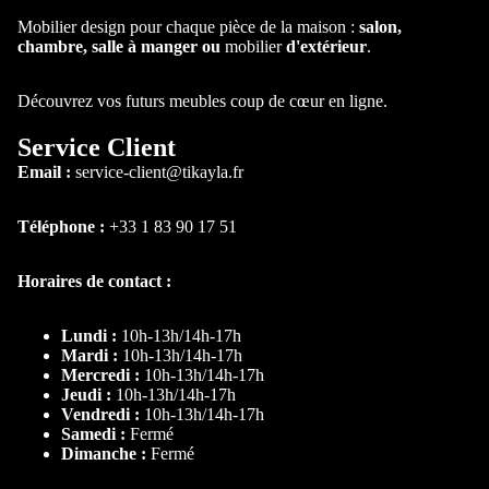
Chambre et lit
Mobilier design pour chaque pièce de la maison :
salon,
chambre, salle à manger ou
mobilier
d'extérieur
.
Découvrez vos futurs meubles coup de cœur en ligne.
Service Client
Email :
service-client@tikayla.fr
Téléphone :
+33 1 83 90 17 51
Par type
Horaires de contact :
Lit
Lundi :
10h-13h/14h-17h
Lit coffre
Mardi :
10h-13h/14h-17h
Lit
Mercredi :
10h-13h/14h-17h
Jeudi :
10h-13h/14h-17h
personnalis
Vendredi :
10h-13h/14h-17h
ble
Samedi :
Fermé
Dimanche :
Fermé
Lit
Superposé