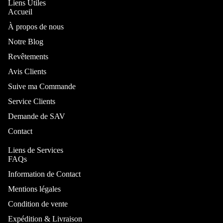
Liens Utiles
Accueil
Lit Pliable
Rangemen
À propos de nous
Cadre de lit
Notre Blog
Canapé-Lit
Revêtements
Matelas
Ressorts
Avis Clients
Armoire
Suive ma Commande
Service Clients
Par taille
Demande de SAV
Lit 140x200
Contact
Lit 160x200
Buffet
Liens de Services
Lit 180x200
Console
FAQs
Lit coffre
Meuble TV
Information de Contact
140x200
Mentions légales
Meuble à
Lit coffre
chaussures
Condition de vente
160x200
Porte-
Expédition & Livraison