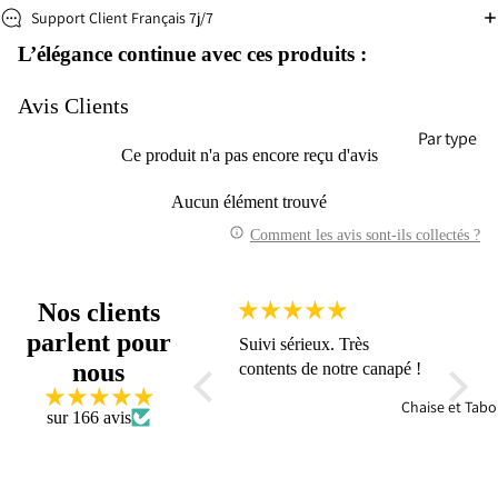
Support Client Français 7j/7
L’élégance continue avec ces produits :
Avis Clients
Par type
Ce produit n'a pas encore reçu d'avis
Faut
Can
euil
pé
Aucun élément trouvé
élec
Cana
Comment les avis sont-ils collectés ?
riq
pé-
Lit
Can
Nos clients
pé
Cana
per
parlent pour
Nous avons reçu notre
Suivi sérieux. Très
Je suis
pé
onn
nous
canapé d’angle
contents de notre canapé !
aussi 
droit
lisa
aujourd’hui et nous
mon n
Cana
Chaise et Tabo
e
sommes absolument ravis
sur 166 avis
VOLTE
pé
!
beau t
Droit
La qualité du tissu est
l'acco
Conv
exceptionnelle, et
service