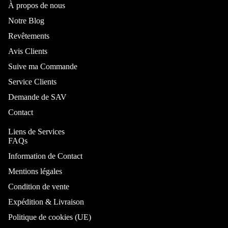
Chambre et lit
À propos de nous
Notre Blog
Revêtements
Avis Clients
Suive ma Commande
Service Clients
Demande de SAV
Contact
Par type
Liens de Services
FAQs
Lit
Information de Contact
Lit coffre
Mentions légales
Lit
personnalis
Condition de vente
ble
Expédition & Livraison
Lit
Politique de cookies (UE)
Superposé