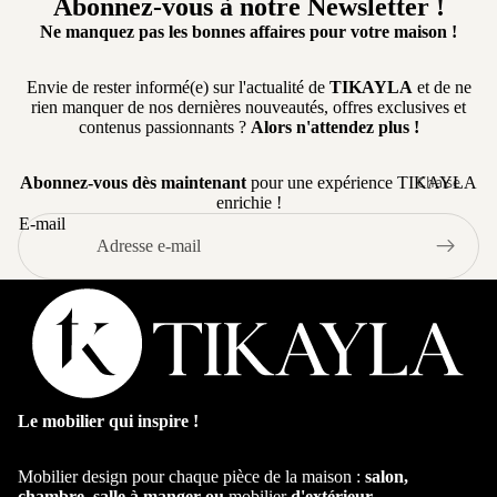
Abonnez-vous à notre Newsletter !
ertibl
Ne manquez pas les bonnes affaires pour votre maison !
e
Cana
Envie de rester informé(e) sur l'actualité de
TIKAYLA
et de ne
pé
rien manquer de nos dernières nouveautés, offres exclusives et
conv
contenus passionnants ?
Alors n'attendez plus !
ertibl
e
Chaise
Abonnez-vous dès maintenant
pour une expérience TIKAYLA
enrichie !
Cana
Chaise salle
E-mail
pé
manger
d'an
Chaise de
gle
cuisine
Cana
Chaise en
pé
Bois
pano
rami
Chaise
que
Pivotante
Le mobilier qui inspire !
Table
Cana
Chaise avec
Mobilier design pour chaque pièce de la maison :
salon,
pé
Accoudoir
chambre, salle à manger ou
mobilier
d'extérieur
.