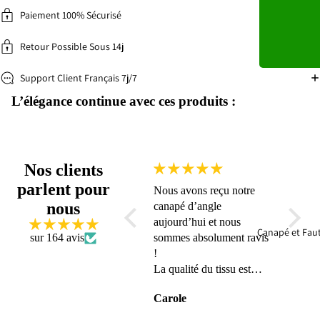
Paiement 100% Sécurisé
Retour Possible Sous 14j
Support Client Français 7j/7
L’élégance continue avec ces produits :
Nos clients
parlent pour
Nous avons reçu notre
Suivi s
nous
canapé d’angle
conten
aujourd’hui et nous
Canapé et Faut
sur 164 avis
sommes absolument ravis
!
La qualité du tissu est
exceptionnelle, et
Carole
Anon
l’ensemble est vraiment
magnifique 🤩🤩🤩