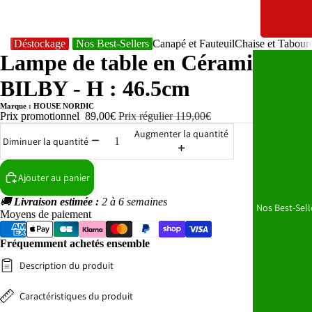
Déstockage
Nos Best-Sellers
Canapé et Fauteuil
Chaise et Tabour
Lampe de table en Céramique
BILBY - H : 46.5cm
Marque : HOUSE NORDIC
Prix promotionnel
89,00€
Prix régulier
119,00€
Augmenter la quantité
Diminuer la quantité
Ajouter au panier
🚚
Livraison estimée :
2 à 6 semaines
Nos Best-Sell
Moyens de paiement
Fréquemment achetés ensemble
Description du produit
Caractéristiques du produit