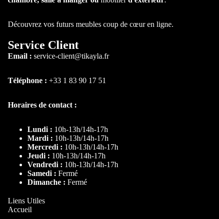
Mod
Chaise de B
ulabl
Tabouret de
Découvrez vos futurs meubles coup de cœur en ligne.
e
Bar
Cana
Service Client
Chaise de
pé
Email :
service-client@tikayla.fr
Bureau
capit
onné
Téléphone :
+33 1 83 90 17 51
Table à
Horaires de contact :
manger
Table ronde
Lundi :
10h-13h/14h-17h
Mardi :
10h-13h/14h-17h
Table
Mercredi :
10h-13h/14h-17h
extensible
Jeudi :
10h-13h/14h-17h
Vendredi :
10h-13h/14h-17h
Table Basse
Samedi :
Fermé
Dimanche :
Fermé
Table
d'appoint
Liens Utiles
Accueil