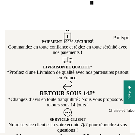
De plus, ce canapé est
d’un confort incroyable.
On s’y installe avec
plaisir, c’est parfait pour
se détendre après une
Par type
longue journée. Nous
PAIEMENT 100% SÉCURISÉ
recommandons vivement
Commandez en toute confiance et réglez en toute sérénité avec
Faut
Can
ce produit et encore un
nos paiements !
euil
pé
grand merci a Tikoya
élec
Cana
pour son
LIVRAISON DE QUALITÉ*
riq
pé-
professionnalisme ! 👍
*Profitez d'une Livraison de qualité avec nos partenaires partout
Lit
Can
en France.
pé
Cana
★ Avis
per
RETOUR SOUS 14J*
pé
onn
*Changez d’avis en toute tranquillité : Nous vous proposons le
droit
retours sous 14 jours !
lisa
Cana
Chaise et Tabo
e
pé
SERVICLE CLIENT
Droit
Notre service client est à votre écoute 7j/7 pour répondre à vos
questions !
Conv