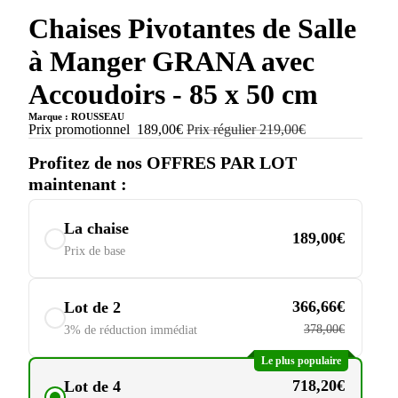
Chaises Pivotantes de Salle
à Manger GRANA avec
Accoudoirs - 85 x 50 cm
Marque : ROUSSEAU
Prix promotionnel
189,00€
Prix régulier
219,00€
Profitez de nos OFFRES PAR LOT
maintenant :
La chaise
189,00€
Prix de base
366,66€
Lot de 2
378,00€
3% de réduction immédiat
Le plus populaire
718,20€
Lot de 4