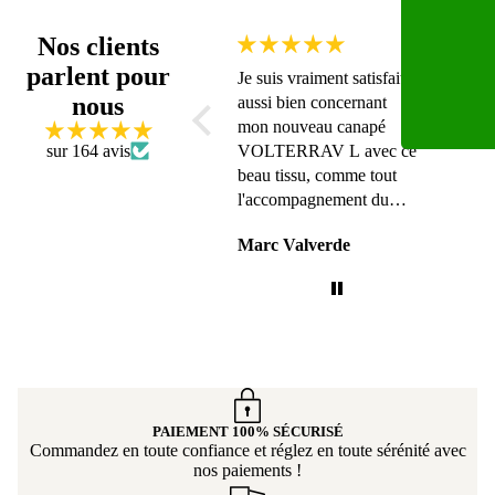
Nos clients
parlent pour
Suivi sérieux. Très
Je suis vraiment satisfait,
Vraime
nous
contents de notre canapé !
aussi bien concernant
Je suis
mon nouveau canapé
aussi 
sur 164 avis
VOLTERRAV L avec ce
mon n
beau tissu, comme tout
VOLTE
l'accompagnement du
beau t
service clients, géré par
l'acc
Anonyme
Marc Valverde
Marc 
Jacky. Merci à vous.
service
vous.
PAIEMENT 100% SÉCURISÉ
Commandez en toute confiance et réglez en toute sérénité avec
nos paiements !