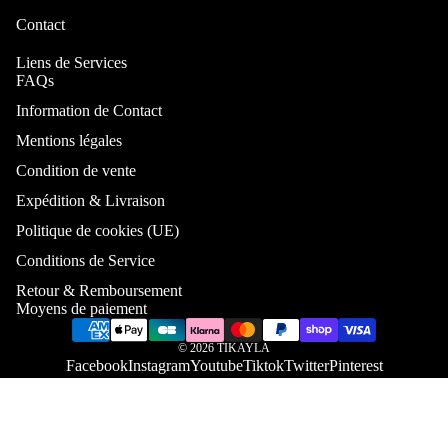
Par type
Contact
Faut
Can
euil
pé
Liens de Services
élec
FAQs
Cana
riq
Information de Contact
pé-
Lit
Can
Mentions légales
pé
Cana
Condition de vente
per
pé
Expédition & Livraison
onn
droit
lisa
Politique de cookies (UE)
Cana
e
Conditions de Service
pé
Droit
Retour & Remboursement
Moyens de paiement
Conv
ertibl
© 2026
TIKAYLA
e
Facebook
Instagram
Youtube
Tiktok
Twitter
Pinterest
Cana
pé
conv