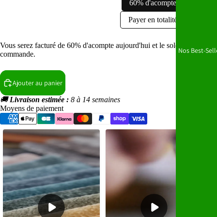
ARAGON (Tissu Antitaches et Waterproof)
60% d'acompte
Payer en totalité
ARTICO (Tissu amis des animaux et Waterproof)
Vous serez facturé de 60% d'acompte aujourd'hui et le solde restant ava
BUBBLE (Tissu Antitaches et Waterproof)
Nos Best-Sell
commande.
SALVADOR (Tissu amis des animaux et Waterproof)
Ajouter au panier
TILIA (Tissu velours côtelé épais)
🚚
Livraison estimée :
8 à 14 semaines
Moyens de paiement
POSO (Tissu amis des animaux et Waterproof)