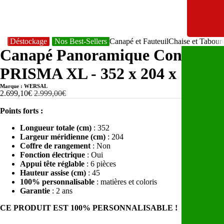
Déstockage
Nos Best-Sellers
Canapé et Fauteuil
Chaise et Tabour
Canapé Panoramique Convertibl
PRISMA XL - 352 x 204 x 177 c
Marque : WERSAL
2.699,10€
2.999,00€
Points forts :
Longueur totale (cm)
: 352
Largeur méridienne (cm)
: 204
Coffre de rangement
: Non
Fonction électrique
: Oui
Appui tête réglable
: 6 pièces
Hauteur assise (cm)
: 45
100% personnalisable
: matières et coloris
Garantie
: 2 ans
CE PRODUIT EST 100% PERSONNALISABLE !