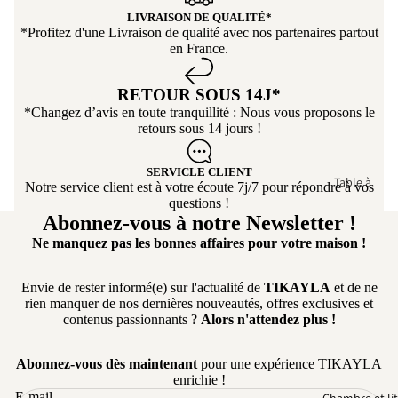
Mod
pour son
Chaise de B
LIVRAISON DE QUALITÉ*
ulabl
professionnalisme ! 👍
*Profitez d'une Livraison de qualité avec nos partenaires partout
Tabouret de
e
en France.
Bar
Cana
Chaise de
RETOUR SOUS 14J*
pé
Bureau
*Changez d’avis en toute tranquillité : Nous vous proposons le
capit
retours sous 14 jours !
onné
SERVICLE CLIENT
Table à
Notre service client est à votre écoute 7j/7 pour répondre à vos
manger
questions !
Abonnez-vous à notre Newsletter !
Table ronde
Ne manquez pas les bonnes affaires pour votre maison !
Table
extensible
Envie de rester informé(e) sur l'actualité de
TIKAYLA
et de ne
rien manquer de nos dernières nouveautés, offres exclusives et
Table Basse
contenus passionnants ?
Alors n'attendez plus !
Table
d'appoint
Abonnez-vous dès maintenant
pour une expérience TIKAYLA
enrichie !
E-mail