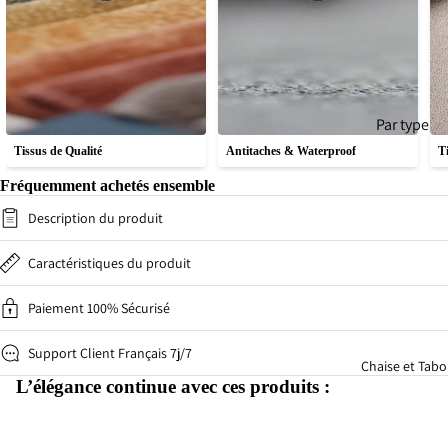
Par type
Tissus de Qualité
Antitaches & Waterproof
T
Faut
Can
euil
pé
Fréquemment achetés ensemble
élec
Cana
Description du produit
riq
pé-
Lit
Can
Caractéristiques du produit
pé
Cana
per
Paiement 100% Sécurisé
pé
onn
droit
lisa
Support Client Français 7j/7
Cana
Chaise et Tabo
e
L’élégance continue avec ces produits :
pé
Droit
Conv