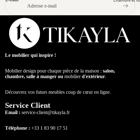
Chambre et lit
Le mobilier qui inspire !
Mobilier design pour chaque pièce de la maison :
salon,
chambre, salle à manger ou
mobilier
d'extérieur
.
Par type
Lit
Découvrez vos futurs meubles coup de cœur en ligne.
Lit coffre
Service Client
Lit
Email :
service-client@tikayla.fr
personnalis
ble
Téléphone :
+33 1 83 90 17 51
Lit
Superposé