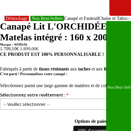
Déstockage
Nos Best-Sellers
Canapé et Fauteuil
Chaise et Tabour
Canapé Lit L'ORCHIDÉE - 220 
Matelas intégré : 160 x 200 cm
Marque : WERSAL
1.709,10€
1.899,00€
CE PRODUIT EST 100% PERSONNALISABLE !
Fabriqués à partir de
tissus résistants
aux
taches
et aux
liquides.
C'est parti ! Personnalisez votre canapé :
Sélectionnez parmi une large gamme de matières et de coloris pour l’ada
Nos Best-Sell
Sélectionnez votre revêtement :
-- Veuillez sélectionner --
APHRODITE (Tissu amis des animaux et Waterproof)
Options de paiement
ARAGON (Tissu Antitaches et Waterproof)
60% d'acompte