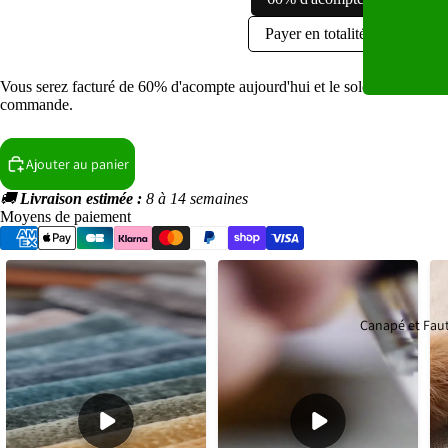
Payer en totalité
ARTICO (Tissu amis des animaux et Waterproof)
Vous serez facturé de 60% d'acompte aujourd'hui et le solde restant ava
BUBBLE (Tissu Antitaches et Waterproof)
commande.
SALVADOR (Tissu amis des animaux et Waterproof)
Ajouter au panier
TILIA (Tissu velours côtelé épais)
🚚
Livraison estimée :
8 à 14 semaines
Moyens de paiement
POSO (Tissu amis des animaux et Waterproof)
Canapé et Faut