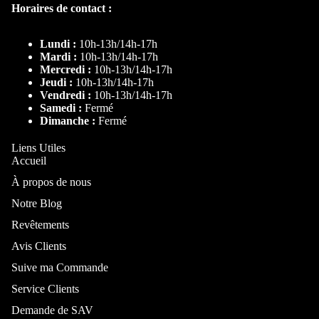
Horaires de contact :
Lit Pliable
Rangemen
Cadre de lit
Lundi :
10h-13h/14h-17h
Mardi :
10h-13h/14h-17h
Canapé-Lit
Mercredi :
10h-13h/14h-17h
Jeudi :
10h-13h/14h-17h
Matelas
Vendredi :
10h-13h/14h-17h
Ressorts
Samedi :
Fermé
Dimanche :
Fermé
Armoire
Liens Utiles
Par taille
Accueil
Lit 140x200
À propos de nous
Notre Blog
Lit 160x200
Buffet
Revêtements
Lit 180x200
Console
Avis Clients
Lit coffre
Meuble TV
140x200
Suive ma Commande
Meuble à
Lit coffre
chaussures
Service Clients
160x200
Porte-
Demande de SAV