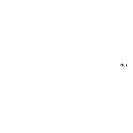
Lampadaire
Suspension
luminaire
Plus