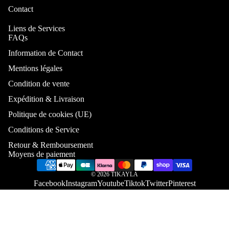
Lit coffre
Manteaux
Contact
180x200
Liens de Services
Matelas
FAQs
Tapis
140x190
Information de Contact
Matelas
Mentions légales
160x200
Condition de vente
Matelas
180x200
Expédition & Livraison
Politique de cookies (UE)
Conditions de Service
Retour & Remboursement
Moyens de paiement
Tapis de
© 2026
TIKAYLA
salon
Facebook
Instagram
Youtube
Tiktok
Twitter
Pinterest
Tapis de sal
à manger
Tapis de