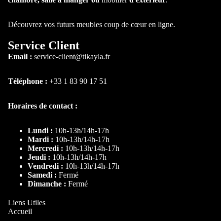
Mod
Chaise de B
ulabl
Tabouret de
Découvrez vos futurs meubles coup de cœur en ligne.
e
Bar
Cana
Service Client
Chaise de
pé
Email :
service-client@tikayla.fr
Bureau
capit
onné
Téléphone :
+33 1 83 90 17 51
Table à
Horaires de contact :
manger
Table ronde
Lundi :
10h-13h/14h-17h
Mardi :
10h-13h/14h-17h
Table
Mercredi :
10h-13h/14h-17h
extensible
Jeudi :
10h-13h/14h-17h
Vendredi :
10h-13h/14h-17h
Table Basse
Samedi :
Fermé
Dimanche :
Fermé
Table
d'appoint
Liens Utiles
Accueil