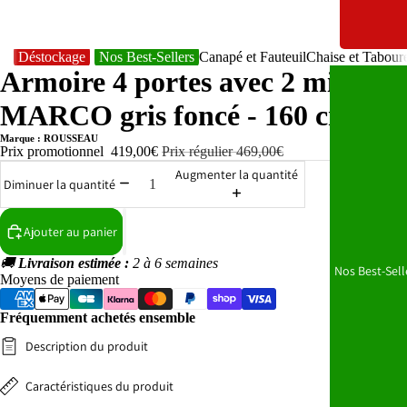
Déstockage
Nos Best-Sellers
Canapé et Fauteuil
Chaise et Tabour
Armoire 4 portes avec 2 miroirs
MARCO gris foncé - 160 cm
Marque : ROUSSEAU
Prix promotionnel
419,00€
Prix régulier
469,00€
Augmenter la quantité
Diminuer la quantité
Ajouter au panier
🚚
Livraison estimée :
2 à 6 semaines
Nos Best-Sell
Moyens de paiement
Fréquemment achetés ensemble
Description du produit
Caractéristiques du produit