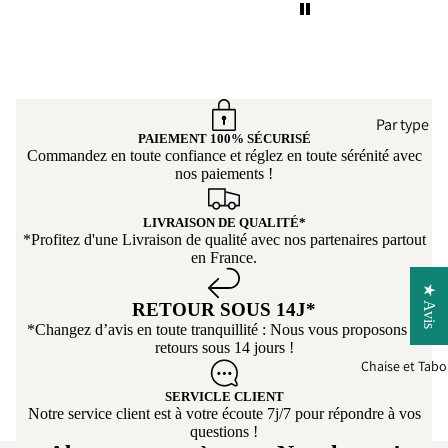
De plus, ce canapé est
d’un confort incroyable.
On s’y installe avec
plaisir, c’est parfait pour
se détendre après une
Par type
longue journée. Nous
PAIEMENT 100% SÉCURISÉ
recommandons vivement
Commandez en toute confiance et réglez en toute sérénité avec
Faut
Can
ce produit et encore un
nos paiements !
euil
pé
grand merci a Tikoya
élec
Cana
pour son
LIVRAISON DE QUALITÉ*
riq
pé-
professionnalisme ! 👍
*Profitez d'une Livraison de qualité avec nos partenaires partout
Lit
Can
en France.
pé
Cana
★ Avis
per
RETOUR SOUS 14J*
pé
onn
*Changez d’avis en toute tranquillité : Nous vous proposons le
droit
retours sous 14 jours !
lisa
Cana
Chaise et Tabo
e
pé
SERVICLE CLIENT
Droit
Notre service client est à votre écoute 7j/7 pour répondre à vos
questions !
Conv