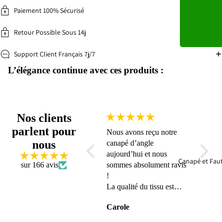
Paiement 100% Sécurisé
Retour Possible Sous 14j
Support Client Français 7j/7
L’élégance continue avec ces produits :
Nos clients
parlent pour
Nous avons reçu notre
Suivi s
nous
canapé d’angle
conten
aujourd’hui et nous
Canapé et Faut
sur 166 avis
sommes absolument ravis
!
La qualité du tissu est
exceptionnelle, et
Carole
Anon
l’ensemble est vraiment
magnifique 🤩🤩🤩