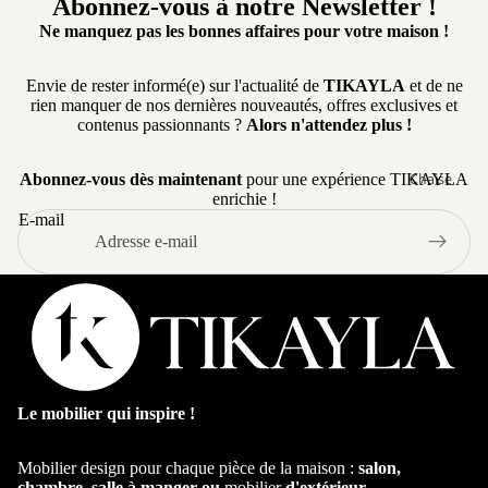
Abonnez-vous à notre Newsletter !
ertibl
Ne manquez pas les bonnes affaires pour votre maison !
e
Cana
Envie de rester informé(e) sur l'actualité de
TIKAYLA
et de ne
pé
rien manquer de nos dernières nouveautés, offres exclusives et
conv
contenus passionnants ?
Alors n'attendez plus !
ertibl
e
Chaise
Abonnez-vous dès maintenant
pour une expérience TIKAYLA
enrichie !
Cana
Chaise salle
E-mail
pé
manger
d'an
Chaise de
gle
cuisine
Cana
Chaise en
pé
Bois
pano
rami
Chaise
que
Pivotante
Le mobilier qui inspire !
Table
Cana
Chaise avec
Mobilier design pour chaque pièce de la maison :
salon,
pé
Accoudoir
chambre, salle à manger ou
mobilier
d'extérieur
.