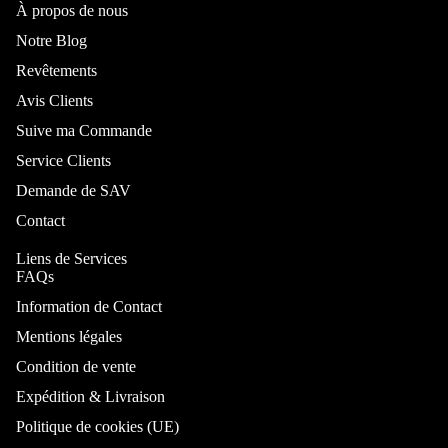
Chambre et lit
À propos de nous
Notre Blog
Revêtements
Avis Clients
Suive ma Commande
Service Clients
Demande de SAV
Contact
Par type
Liens de Services
FAQs
Lit
Information de Contact
Lit coffre
Mentions légales
Lit
personnalis
Condition de vente
ble
Expédition & Livraison
Lit
Politique de cookies (UE)
Superposé