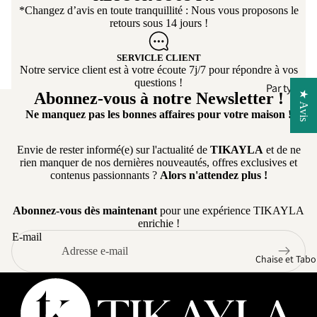
*Changez d’avis en toute tranquillité : Nous vous proposons le
retours sous 14 jours !
SERVICLE CLIENT
Notre service client est à votre écoute 7j/7 pour répondre à vos
questions !
Par type
★ Avis
Abonnez-vous à notre Newsletter !
Faut
Can
Ne manquez pas les bonnes affaires pour votre maison !
euil
pé
élec
Cana
Envie de rester informé(e) sur l'actualité de
TIKAYLA
et de ne
riq
rien manquer de nos dernières nouveautés, offres exclusives et
pé-
contenus passionnants ?
Alors n'attendez plus !
Lit
Can
pé
Cana
Abonnez-vous dès maintenant
pour une expérience TIKAYLA
per
pé
enrichie !
onn
droit
E-mail
lisa
Cana
Chaise et Tabo
e
pé
Droit
Conv