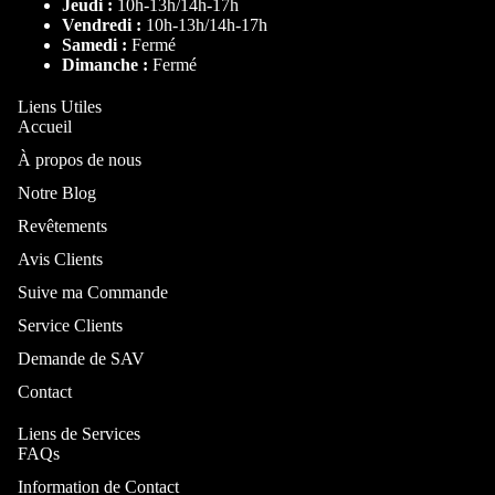
Jeudi :
10h-13h/14h-17h
Mod
Chaise de B
Vendredi :
10h-13h/14h-17h
ulabl
Samedi :
Fermé
Tabouret de
e
Dimanche :
Fermé
Bar
Cana
Liens Utiles
Chaise de
pé
Accueil
Bureau
capit
À propos de nous
onné
Notre Blog
Revêtements
Table à
manger
Avis Clients
Table ronde
Suive ma Commande
Table
Service Clients
extensible
Demande de SAV
Table Basse
Contact
Table
Liens de Services
d'appoint
FAQs
Information de Contact