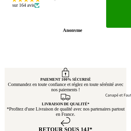
sur 164 avis
mon n
VOLTE
beau t
l'acco
Anonyme
Marc 
service
vous.
PAIEMENT 100% SÉCURISÉ
Commandez en toute confiance et réglez en toute sérénité avec
nos paiements !
Canapé et Faut
LIVRAISON DE QUALITÉ*
*Profitez d'une Livraison de qualité avec nos partenaires partout
en France.
RETOUR SOUS 14J*