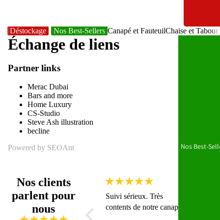
Déstockage
Nos Best-Sellers
Canapé et Fauteuil
Chaise et Tabour
Échange de liens
Partner links
Merac Dubai
Bars and more
Home Luxury
CS-Studio
Steve Ash illustration
becline
Nos Best-Sell
Powered by
SEOAnt
Nos clients
parlent pour
Suivi sérieux. Très
Vraime
nous
contents de notre canapé !
Je suis
aussi 