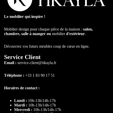
ertibl
e
Cana
Le mobilier qui inspire !
pé
conv
Mobilier design pour chaque pièce de la maison :
salon,
ertibl
chambre, salle à manger ou
mobilier
d'extérieur
.
e
Chaise
Découvrez vos futurs meubles coup de cœur en ligne.
Cana
Chaise salle
pé
manger
Service Client
d'an
Email :
service-client@tikayla.fr
Chaise de
gle
cuisine
Cana
Téléphone :
+33 1 83 90 17 51
Chaise en
pé
Bois
pano
Horaires de contact :
rami
Chaise
que
Pivotante
Lundi :
10h-13h/14h-17h
Table
Cana
Chaise avec
Mardi :
10h-13h/14h-17h
pé
Accoudoir
Mercredi :
10h-13h/14h-17h